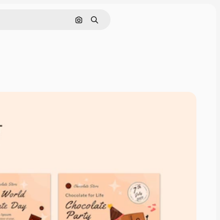
画像で検索
検索