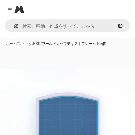
Magnific
Close menu
画像で
ホーム
/
ストック
/
PSD
/
ワールドカップテキストフレーム上面図