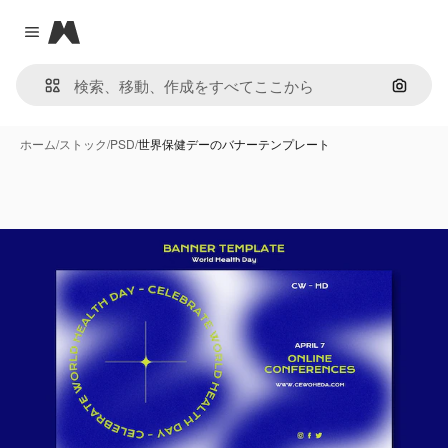
Magnific
Close menu
画像で
ホーム
/
ストック
/
PSD
/
世界保健デーのバナーテンプレート