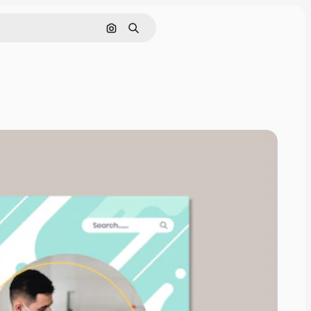
画像で検索
検索