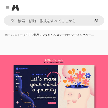
Magnific
Close menu
画像で
ホーム
/
ストック
/
PSD
/
世界メンタルヘルスデーのランディングペー…