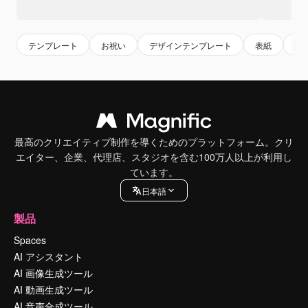
テンプレート
お祝い
デザインテンプレート
表紙
表
最高のクリエイティブ制作を導くためのプラットフォーム。クリ
エイター、企業、代理店、スタジオを含む100万人以上が利用し
ています。
日本語
製品
Spaces
AI アシスタント
AI 画像生成ツール
AI 動画生成ツール
AI 音声合成ツール