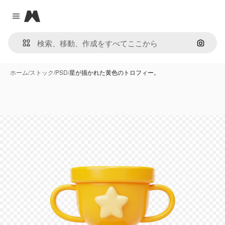
Magnific
Close menu
画像で
ホーム
/
ストック
/
PSD
/
星が描かれた黄色のトロフィー。