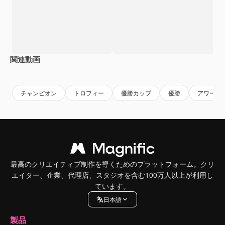
関連動画
Premium
Premium
Premium
Premium
チャンピオン
トロフィー
優勝カップ
優勝
アワード
最高のクリエイティブ制作を導くためのプラットフォーム。クリ
エイター、企業、代理店、スタジオを含む100万人以上が利用し
ています。
日本語
製品