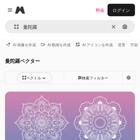
Magnific
料金
ログイン
Close menu
消去
画像で
AI 画像を作成
AI 動画を作成
AI アイコンを作成
背景
宇宙
曼陀羅ベクター
ベクトル
検索フィルター