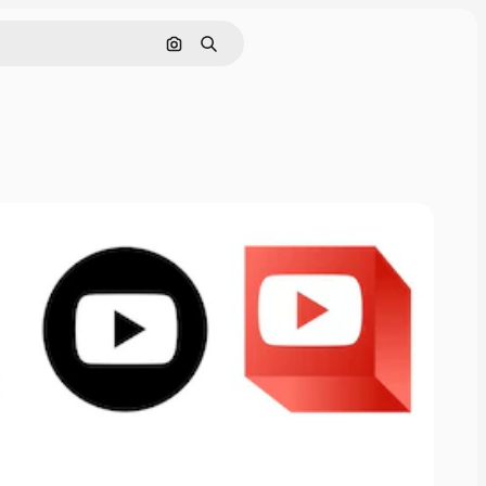
画像で検索
検索