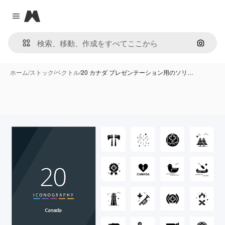
Magnific
Close menu
画像で
ホーム
/
ストック
/
ベクトル
/
20 カナダ プレゼンテーション用のソリ…