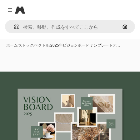
Magnific
Close menu
画像で
ホーム
/
ストック
/
ベクトル
/
2025年ビジョンボード テンプレートデ…