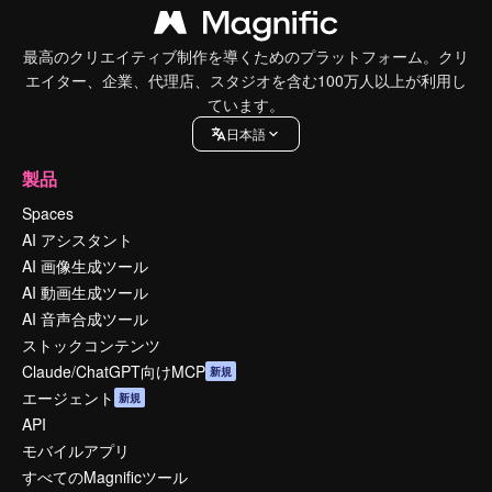
最高のクリエイティブ制作を導くためのプラットフォーム。クリ
エイター、企業、代理店、スタジオを含む100万人以上が利用し
ています。
日本語
製品
Spaces
AI アシスタント
AI 画像生成ツール
AI 動画生成ツール
AI 音声合成ツール
ストックコンテンツ
Claude/ChatGPT向けMCP
新規
エージェント
新規
API
モバイルアプリ
すべてのMagnificツール