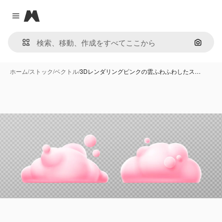
Magnific
Close menu
画像で
ホーム
/
ストック
/
ベクトル
/
3Dレンダリングピンクの雲ふわふわしたス…