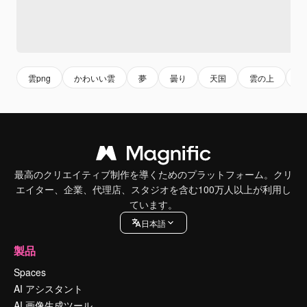
雲png
かわいい雲
夢
曇り
天国
雲の上
雲
最高のクリエイティブ制作を導くためのプラットフォーム。クリ
エイター、企業、代理店、スタジオを含む100万人以上が利用し
ています。
日本語
製品
Spaces
AI アシスタント
AI 画像生成ツール