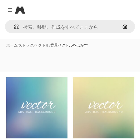
Magnific
Close menu
画像で
ホーム
/
ストック
/
ベクトル
/
背景ベクトルをぼかす