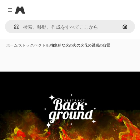
Magnific
Close menu
画像で
ホーム
/
ストック
/
ベクトル
/
抽象的な火の火の火花の質感の背景