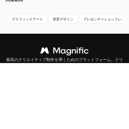
Premium
Premium
Premium
Premium
グラフィックアート
背景デザイン
プレゼンテーションフレーム
最高のクリエイティブ制作を導くためのプラットフォーム。クリ
エイター、企業、代理店、スタジオを含む100万人以上が利用し
ています。
日本語
製品
Spaces
AI アシスタント
AI 画像生成ツール
AI 動画生成ツール
AI 音声合成ツール