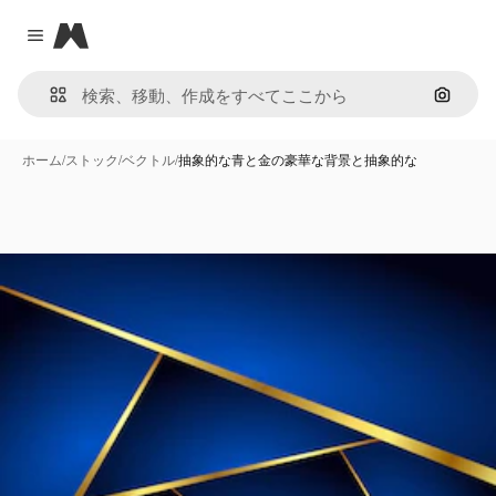
Magnific
Close menu
画像で
ホーム
/
ストック
/
ベクトル
/
抽象的な青と金の豪華な背景と抽象的な