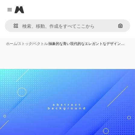
Magnific
Close menu
画像で
ホーム
/
ストック
/
ベクトル
/
抽象的な青い現代的なエレガントなデザイン…