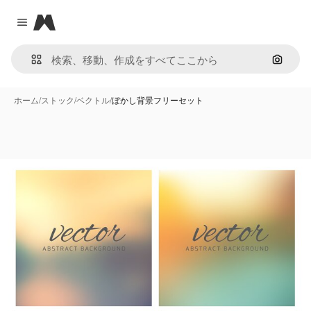
Magnific
Close menu
画像で
ホーム
/
ストック
/
ベクトル
/
ぼかし背景フリーセット