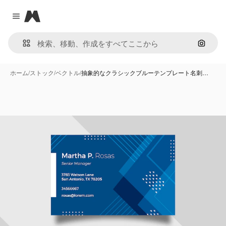
Magnific
Close menu
画像で
ホーム
/
ストック
/
ベクトル
/
抽象的なクラシックブルーテンプレート名刺…