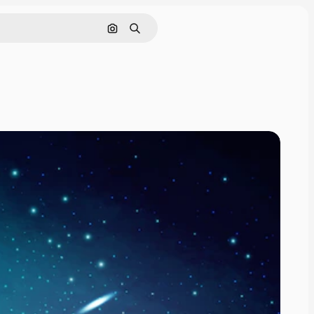
画像で検索
検索