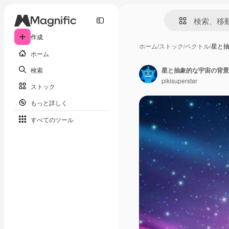
作成
ホーム
/
ストック
/
ベクトル
/
星と
ホーム
検索
星と抽象的な宇宙の背景
pikisuperstar
ストック
もっと詳しく
すべてのツール