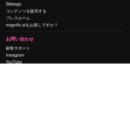
Slidesgo
コンテンツを販売する
プレスルーム
magnific.aiをお探しですか？
お問い合わせ
顧客サポート
Instagram
YouTube
LinkedIn
TikTok
Discord
X
Reddit
Copyright © 2010-
2026
Freepik Company S.L.U.
無断複写・転載を禁じま
す
.