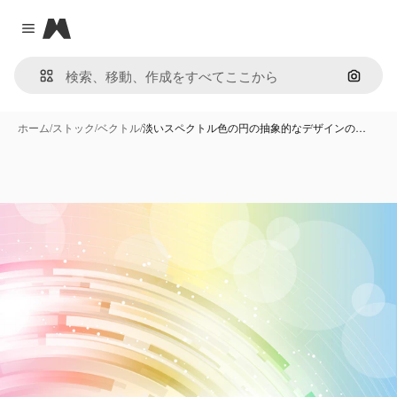
Magnific
Close menu
画像で
ホーム
/
ストック
/
ベクトル
/
淡いスペクトル色の円の抽象的なデザインの…