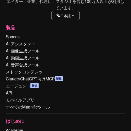
エイター、企業、代理店、スタジオを含む100万人以上が利用し
ています。
日本語
製品
Spaces
AI アシスタント
AI 画像生成ツール
AI 動画生成ツール
AI 音声合成ツール
ストックコンテンツ
Claude/ChatGPT向けMCP
新規
エージェント
新規
API
モバイルアプリ
すべてのMagnificツール
はじめに
Academy