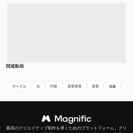
関連動画
Premium
Premium
Premium
Premium
サークル
丸
円形
背景背景
背景
抽象
抽
最高のクリエイティブ制作を導くためのプラットフォーム。クリ