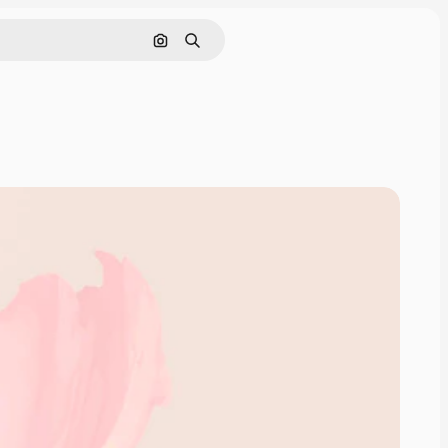
画像で検索
検索