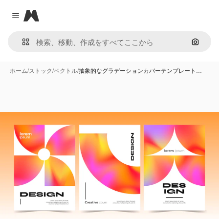
Magnific
Close menu
画像で
ホーム
/
ストック
/
ベクトル
/
抽象的なグラデーションカバーテンプレート…