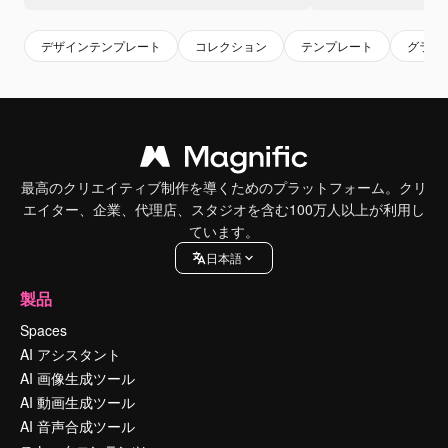
デザインテンプレート
コレクション
テンプレート
グラデ
最高のクリエイティブ制作を導くためのプラットフォーム。クリ
エイター、企業、代理店、スタジオを含む100万人以上が利用し
ています。
日本語
製品
Spaces
AI アシスタント
AI 画像生成ツール
AI 動画生成ツール
AI 音声合成ツール