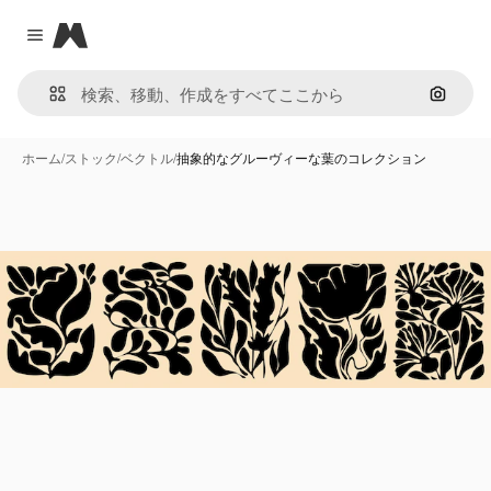
Magnific
Close menu
画像で
ホーム
/
ストック
/
ベクトル
/
抽象的なグルーヴィーな葉のコレクション