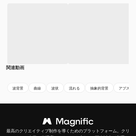
関連動画
Premium
Premium
Premium
Premium
波背景
曲線
波状
流れる
抽象的背景
アブスト
最高のクリエイティブ制作を導くためのプラットフォーム。クリ