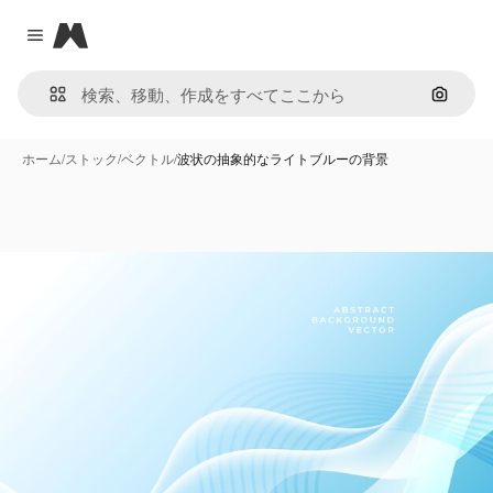
Magnific
Close menu
画像で
ホーム
/
ストック
/
ベクトル
/
波状の抽象的なライトブルーの背景