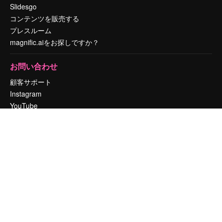
Slidesgo
コンテンツを販売する
プレスルーム
magnific.aiをお探しですか？
お問い合わせ
顧客サポート
Instagram
YouTube
LinkedIn
TikTok
Discord
X
Reddit
Copyright © 2010-
2026
Freepik Company S.L.U.
無断複写・転載を禁じま
す
.