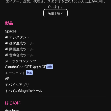
エイター、企業、代理店、スタジオを含む100万人以上が利用し
ています。
日本語
製品
Spaces
AI アシスタント
AI 画像生成ツール
AI 動画生成ツール
AI 音声合成ツール
ストックコンテンツ
Claude/ChatGPT向けMCP
新規
エージェント
新規
API
モバイルアプリ
すべてのMagnificツール
はじめに
Academy