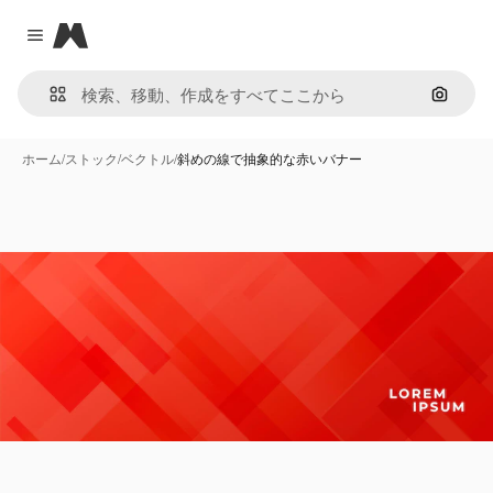
Magnific
Close menu
画像で
ホーム
/
ストック
/
ベクトル
/
斜めの線で抽象的な赤いバナー