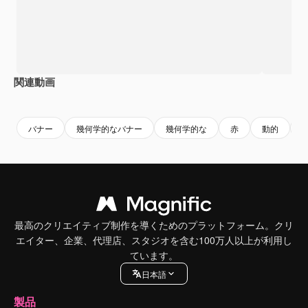
関連動画
Premium
Premium
Premium
Premium
バナー
幾何学的なバナー
幾何学的な
赤
動的
s
最高のクリエイティブ制作を導くためのプラットフォーム。クリ
エイター、企業、代理店、スタジオを含む100万人以上が利用し
ています。
日本語
製品