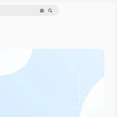
画像で検索
検索