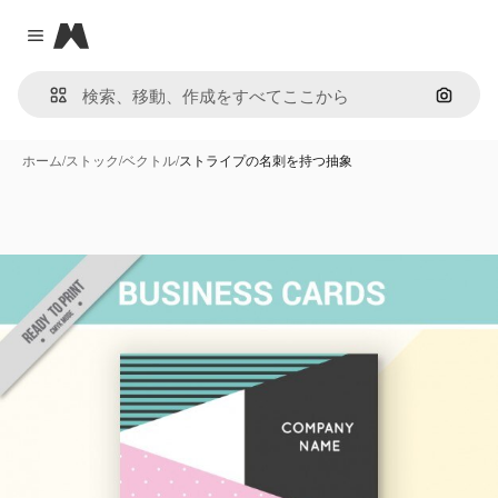
Magnific
Close menu
画像で
ホーム
/
ストック
/
ベクトル
/
ストライプの名刺を持つ抽象