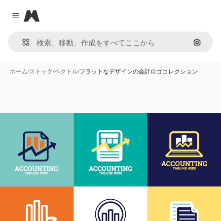
Magnific
Close menu
画像で
ホーム
/
ストック
/
ベクトル
/
フラットなデザインの会計ロゴコレクション