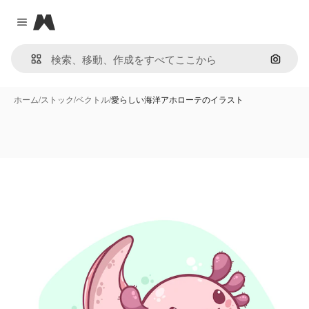
Magnific
Close menu
画像で
ホーム
/
ストック
/
ベクトル
/
愛らしい海洋アホローテのイラスト