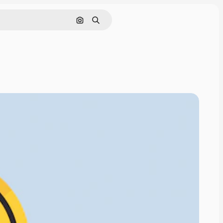
画像で検索
検索