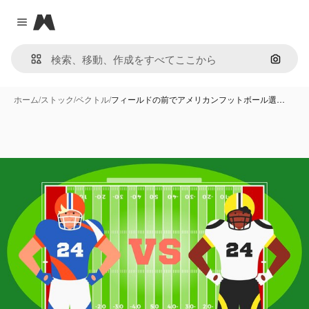
Magnific
Close menu
画像で
ホーム
/
ストック
/
ベクトル
/
フィールドの前でアメリカンフットボール選…