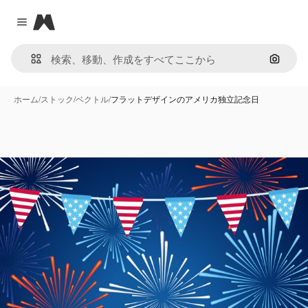
Magnific
Close menu
画像で
ホーム
/
ストック
/
ベクトル
/
フラットデザインのアメリカ独立記念日