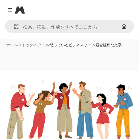
Magnific
Close menu
画像で
ホーム
/
ストック
/
ベクトル
/
怒っているビジネス チーム競合猛烈な文字