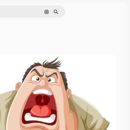
画像で検索
検索