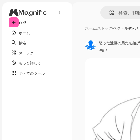
作成
ホーム
/
ストック
/
ベクトル
/
怒っ
ホーム
検索
怒った漫画の男たち挫折
brgfx
ストック
もっと詳しく
すべてのツール