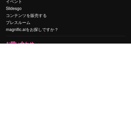
イベント
Slidesgo
コンテンツを販売する
プレスルーム
magnific.aiをお探しですか？
お問い合わせ
顧客サポート
Instagram
YouTube
LinkedIn
TikTok
Discord
X
Reddit
Copyright © 2010-
2026
Freepik Company S.L.U.
無断複写・転載を禁じま
す
.