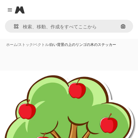
Magnific
Close menu
画像で
ホーム
/
ストック
/
ベクトル
/
白い背景の上のリンゴの木のステッカー