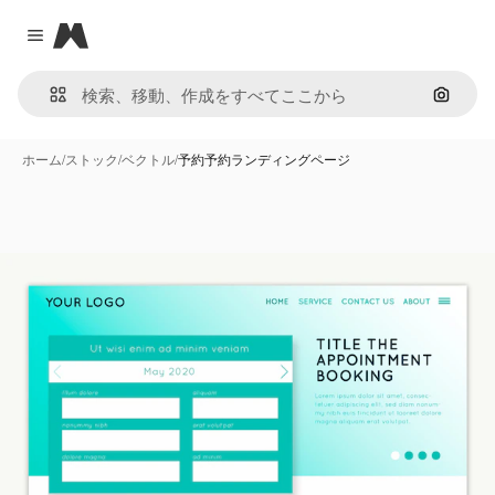
Magnific
Close menu
画像で
ホーム
/
ストック
/
ベクトル
/
予約予約ランディングページ