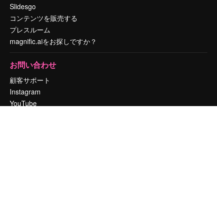
Slidesgo
コンテンツを販売する
プレスルーム
magnific.aiをお探しですか？
お問い合わせ
顧客サポート
Instagram
YouTube
LinkedIn
TikTok
Discord
X
Reddit
Copyright © 2010-
2026
Freepik Company S.L.U.
無断複写・転載を禁じま
す
.