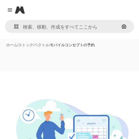
Magnific
Close menu
画像で
ホーム
/
ストック
/
ベクトル
/
モバイルコンセプトの予約