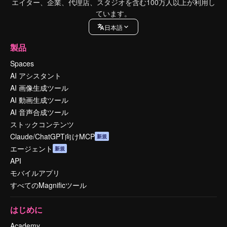
エイター、企業、代理店、スタジオを含む100万人以上が利用し
ています。
日本語
製品
Spaces
AI アシスタント
AI 画像生成ツール
AI 動画生成ツール
AI 音声合成ツール
ストックコンテンツ
Claude/ChatGPT向けMCP
新規
エージェント
新規
API
モバイルアプリ
すべてのMagnificツール
はじめに
Academy