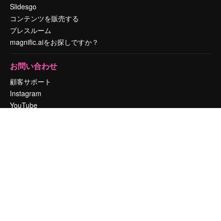
Slidesgo
コンテンツを販売する
プレスルーム
magnific.aiをお探しですか？
お問い合わせ
顧客サポート
Instagram
YouTube
LinkedIn
TikTok
Discord
X
Reddit
Copyright © 2010-
2026
Freepik Company S.L.U.
無断複写・転載を禁じま
す
.