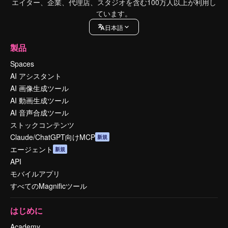
エイター、企業、代理店、スタジオを含む100万人以上が利用し
ています。
日本語
製品
Spaces
AI アシスタント
AI 画像生成ツール
AI 動画生成ツール
AI 音声合成ツール
ストックコンテンツ
Claude/ChatGPT向けMCP
新規
エージェント
新規
API
モバイルアプリ
すべてのMagnificツール
はじめに
Academy