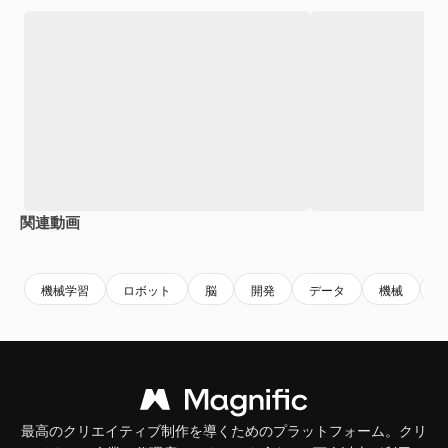
関連動画
Premium
Premium
Premium
Premium
機械学習
ロボット
脳
開発
データ
機械
最高のクリエイティブ制作を導くためのプラットフォーム。クリ