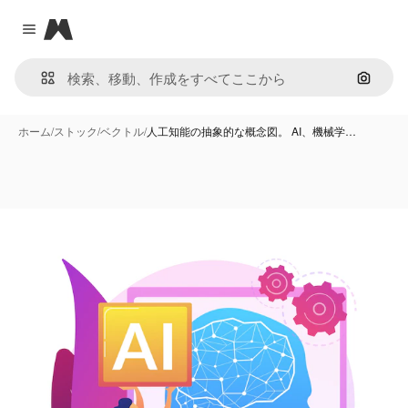
Magnific
Close menu
画像で
ホーム
/
ストック
/
ベクトル
/
人工知能の抽象的な概念図。 AI、機械学…