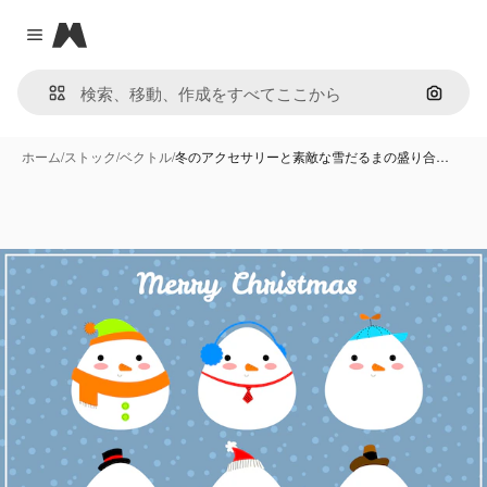
Magnific
Close menu
画像で
ホーム
/
ストック
/
ベクトル
/
冬のアクセサリーと素敵な雪だるまの盛り合…