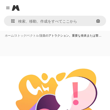
Magnific
Close menu
画像で
ホーム
/
ストック
/
ベクトル
/
注目のアトラクション。重要な発表または警…