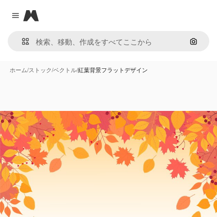
Magnific
Close menu
画像で
ホーム
/
ストック
/
ベクトル
/
紅葉背景フラットデザイン