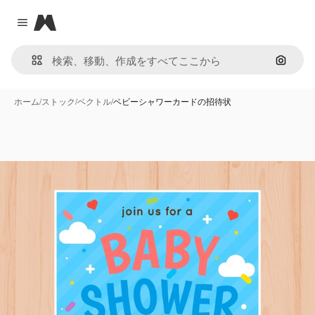
Magnific
Close menu
画像で
ホーム
/
ストック
/
ベクトル
/
ベビーシャワーカードの招待状