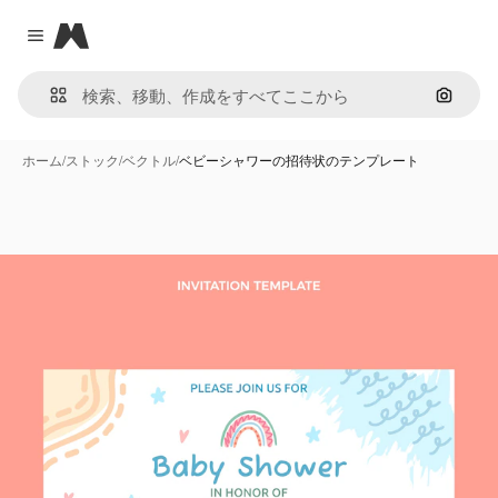
Magnific
Close menu
画像で
ホーム
/
ストック
/
ベクトル
/
ベビーシャワーの招待状のテンプレート