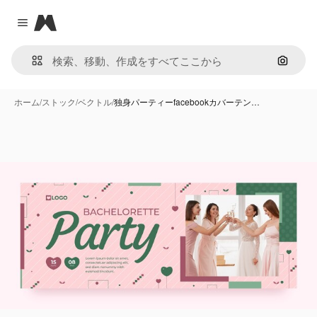
Magnific
Close menu
画像で
ホーム
/
ストック
/
ベクトル
/
独身パーティーfacebookカバーテン…