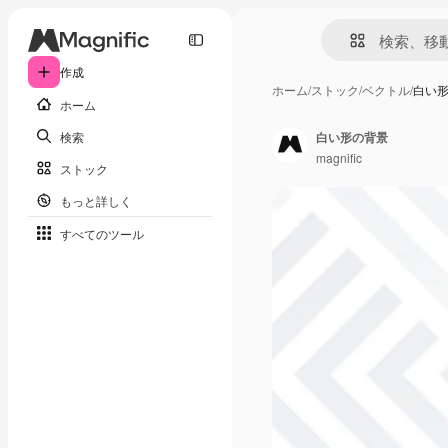
作成
ホーム
/
ストック
/
ベクトル
/
白い
ホーム
検索
白い形の背景
magnific
ストック
もっと詳しく
すべてのツール