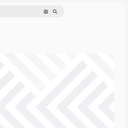
画像で検索
検索