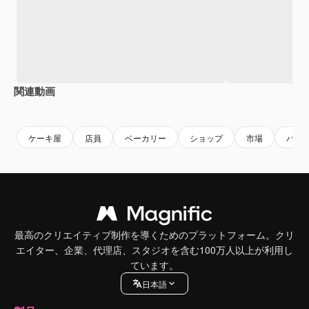
関連動画
Premium
Premium
Premium
Premium
AIによっ
ケーキ屋
店員
ベーカリー
ショップ
市場
パン
最高のクリエイティブ制作を導くためのプラットフォーム。クリ
エイター、企業、代理店、スタジオを含む100万人以上が利用し
ています。
日本語