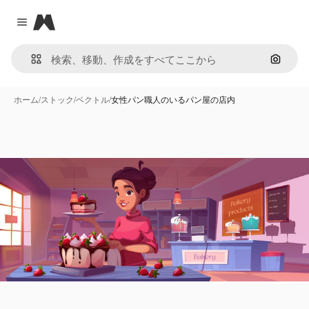
Magnific
Close menu
画像で
ホーム
/
ストック
/
ベクトル
/
女性パン職人のいるパン屋の店内