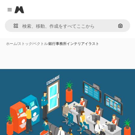
Magnific
Close menu
画像で
ホーム
/
ストック
/
ベクトル
/
銀行事務所インテリアイラスト