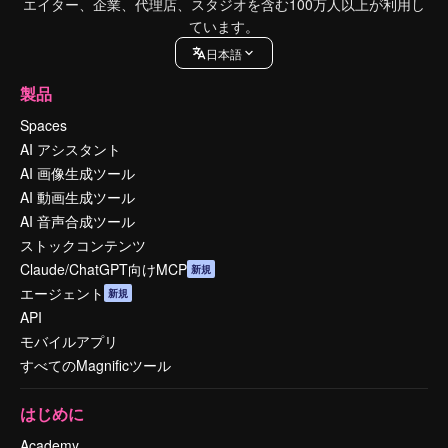
エイター、企業、代理店、スタジオを含む100万人以上が利用し
ています。
日本語
製品
Spaces
AI アシスタント
AI 画像生成ツール
AI 動画生成ツール
AI 音声合成ツール
ストックコンテンツ
Claude/ChatGPT向けMCP
新規
エージェント
新規
API
モバイルアプリ
すべてのMagnificツール
はじめに
Academy