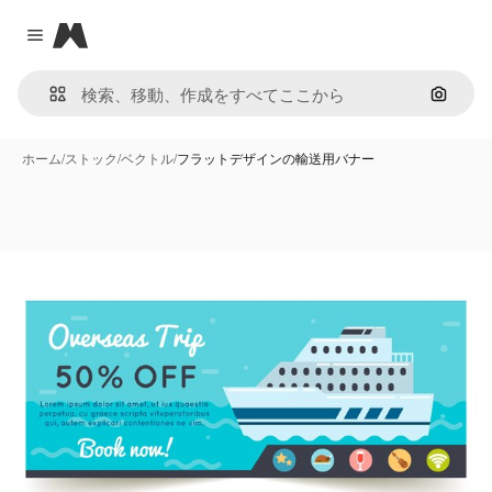
Magnific
Close menu
画像で
ホーム
/
ストック
/
ベクトル
/
フラットデザインの輸送用バナー