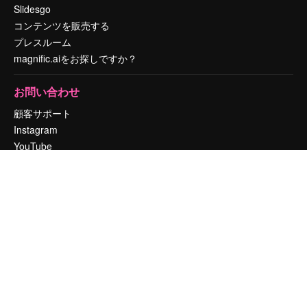
Slidesgo
コンテンツを販売する
プレスルーム
magnific.aiをお探しですか？
お問い合わせ
顧客サポート
Instagram
YouTube
LinkedIn
TikTok
Discord
X
Reddit
Copyright © 2010-
2026
Freepik Company S.L.U.
無断複写・転載を禁じま
す
.