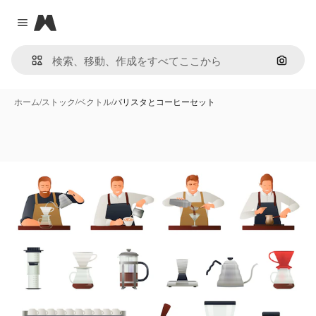
Magnific
Close menu
画像で
ホーム
/
ストック
/
ベクトル
/
バリスタとコーヒーセット