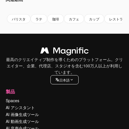
Premium
Premium
Premium
Premium
バリスタ
ラテ
珈琲
カフェ
カップ
レストラン
最高のクリエイティブ制作を導くためのプラットフォーム。クリ
エイター、企業、代理店、スタジオを含む100万人以上が利用し
ています。
日本語
製品
Spaces
AI アシスタント
AI 画像生成ツール
AI 動画生成ツール
AI 音声合成ツール