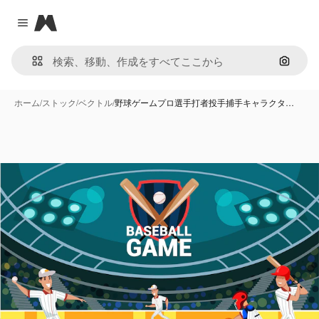
Magnific
Close menu
画像で
ホーム
/
ストック
/
ベクトル
/
野球ゲームプロ選手打者投手捕手キャラクタ…