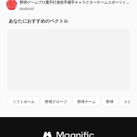
野球ゲームプロ選手打者投手捕手キャラクターチームスポーツトーナメント大会
studio4rt
あなたにおすすめのベクトル
ソフトボール
野球グローブ
野球チーム
野球
スタジ